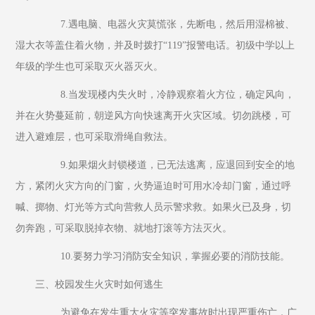
         7.遇电脑、电器火灾莫慌张，先断电，然后用湿棉被、
湿大衣等盖住着火物，并及时拨打“119”报警电话。初级中学以上
年级的学生也可采取灭火器灭火。
         8.当发现楼内失火时，冷静观察着火方位，确定风向，
并在火势蔓延前，朝逆风方向快速离开火灾区域。切勿跳楼，可
进入避难层，也可采取滑绳自救法。
         9.如果烟火封锁楼道，已无法逃离，应退回到安全的地
方，紧闭火灾方向的门窗，火势逼迫时可用水冷却门窗，通过呼
喊、掷物、灯光等方式向营救人员示警求救。如果火已及身，切
勿奔跑，可采取脱掉衣物、就地打滚等方法灭火。
         10.要努力学习消防安全知识，掌握必要的消防技能。
三、校园发生火灾时如何逃生
         为避免在发生重大火灾等突发事故时出现严重伤亡，广