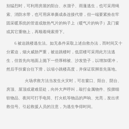
别猛烈时，可利用房屋的阳台、水溜子、雨蓬逃生，也可采用绳
索、消防水带，也可用床单撕成条连接代替，但一端要紧拴在牢
固采暖系统的管道或散热气片的钩子上（暖气片的钩子）及门窗
或其它重物上，再顺着绳索滑下。
6.被迫跳楼逃生法。如无条件采取上述自救办法，而时间又十
分紧迫，烟火威胁严重，被迫跳楼时，低层楼可采用此方法逃
生，但首先向地面上抛下一些厚棉被、沙发垫子，以增加缓冲，
然后手扶窗台往下滑，以缩小跳楼高度，并保证双脚首先落地。
         火场求救方法当发生火灾时，可在窗口、阳台、阴台、
房顶、屋顶或避难层处，向外大声呼叫，敲打金属物件、投掷细
软物品、夜间可打手电筒、打火机等物品的声响、光亮，发出求
救信号。引起救援人员的注意，为逃生争得时间。