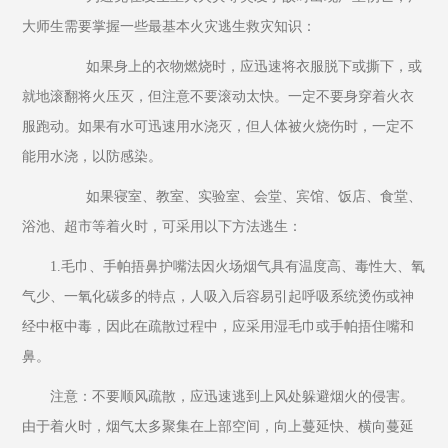
大师生需要掌握一些最基本火灾逃生救灾知识：
         如果身上的衣物燃烧时，应迅速将衣服脱下或撕下，或
就地滚翻将火压灭，但注意不要滚动太快。一定不要身穿着火衣
服跑动。如果有水可迅速用水浇灭，但人体被火烧伤时，一定不
能用水浇，以防感染。
         如果寝室、教室、实验室、会堂、宾馆、饭店、食堂、
浴池、超市等着火时，可采用以下方法逃生：
1.毛巾、手帕捂鼻护嘴法因火场烟气具有温度高、毒性大、氧
气少、一氧化碳多的特点，人吸入后容易引起呼吸系统烫伤或神
经中枢中毒，因此在疏散过程中，应采用湿毛巾或手帕捂住嘴和
鼻。
注意：不要顺风疏散，应迅速逃到上风处躲避烟火的侵害。
由于着火时，烟气太多聚集在上部空间，向上蔓延快、横向蔓延