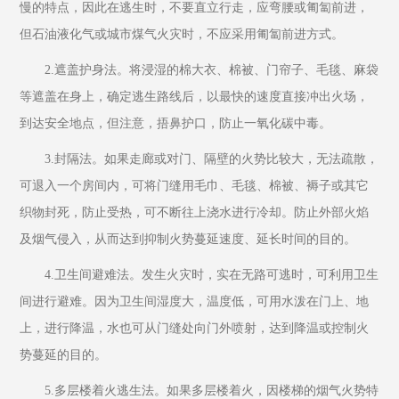
慢的特点，因此在逃生时，不要直立行走，应弯腰或匍匐前进，
但石油液化气或城市煤气火灾时，不应采用匍匐前进方式。
2.遮盖护身法。将浸湿的棉大衣、棉被、门帘子、毛毯、麻袋
等遮盖在身上，确定逃生路线后，以最快的速度直接冲出火场，
到达安全地点，但注意，捂鼻护口，防止一氧化碳中毒。
3.封隔法。如果走廊或对门、隔壁的火势比较大，无法疏散，
可退入一个房间内，可将门缝用毛巾、毛毯、棉被、褥子或其它
织物封死，防止受热，可不断往上浇水进行冷却。防止外部火焰
及烟气侵入，从而达到抑制火势蔓延速度、延长时间的目的。
4.卫生间避难法。发生火灾时，实在无路可逃时，可利用卫生
间进行避难。因为卫生间湿度大，温度低，可用水泼在门上、地
上，进行降温，水也可从门缝处向门外喷射，达到降温或控制火
势蔓延的目的。
5.多层楼着火逃生法。如果多层楼着火，因楼梯的烟气火势特