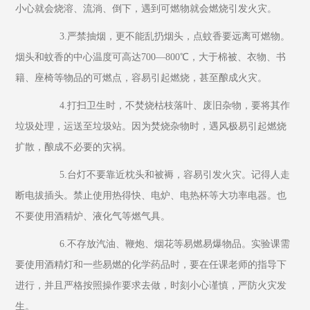
小心就会烧溶、流淌、倒下，遇到可燃物就会燃烧引发火灾。
         3.严禁抽烟，更不能乱扔烟头，点蚊香要远离可燃物。
烟头和蚊香的中心温度可高达700—800℃，大于棉被、衣物、书
籍、座椅等物品的可燃点，容易引起燃烧，甚至酿成火灾。
         4.打扫卫生时，不焚烧枯枝落叶、废旧杂物，要将其作
垃圾处理，运送至垃圾站。因为焚烧杂物时，遇风极易引起燃烧
扩散，酿成不必要的灾祸。
         5.台灯不要靠近枕头和被褥，容易引发火灾。记得人走
断电拔插头。禁止使用热得快、电炉、电热杯等大功率电器。也
不要使用酒精炉、液化气等燃气具。
         6.不存放汽油、鞭炮、烟花等易燃易爆物品。实验课需
要使用酒精灯和一些易燃的化学药品时，要在任课老师的指导下
进行，并且严格按照操作要求去做，时刻小心谨慎，严防火灾发
生。