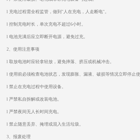
l 充电过程需全程监管，做到"人在充电，人走断电"。
l 控制充电时长，单次充电不超过6小时。
l 电池充满后应立即断开电源，避免过充。
2、使用注意事项
l 取放电池时应轻拿轻放，避免摔落、挤压或机械冲击。
l 使用前必须检查电池状态，发现膨胀、漏液、破损等情况立即停止
l 禁止在充电过程中使用设备。
l 严禁私自拆解或改装电池。
l 严禁夜间无人长时间充电。
l 禁止随意丢弃、掩埋或混入生活垃圾。
3、报废处理