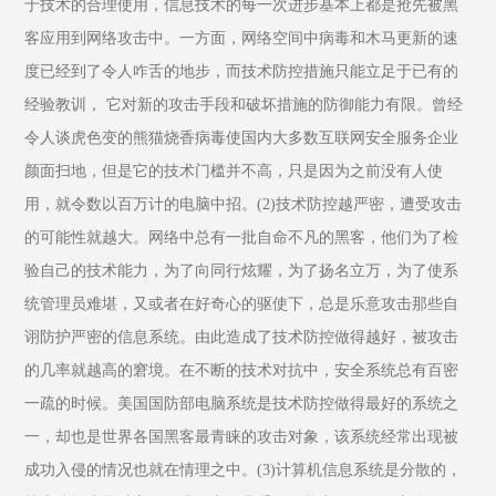
于技术的合理使用，信息技术的每一次进步基本上都是抢先被黑
客应用到网络攻击中。一方面，网络空间中病毒和木马更新的速
度已经到了令人咋舌的地步，而技术防控措施只能立足于已有的
经验教训， 它对新的攻击手段和破坏措施的防御能力有限。曾经
令人谈虎色变的熊猫烧香病毒使国内大多数互联网安全服务企业
颜面扫地，但是它的技术门槛并不高，只是因为之前没有人使
用，就令数以百万计的电脑中招。(2)技术防控越严密，遭受攻击
的可能性就越大。网络中总有一批自命不凡的黑客，他们为了检
验自己的技术能力，为了向同行炫耀，为了扬名立万，为了使系
统管理员难堪，又或者在好奇心的驱使下，总是乐意攻击那些自
诩防护严密的信息系统。由此造成了技术防控做得越好，被攻击
的几率就越高的窘境。在不断的技术对抗中，安全系统总有百密
一疏的时候。美国国防部电脑系统是技术防控做得最好的系统之
一，却也是世界各国黑客最青睐的攻击对象，该系统经常出现被
成功入侵的情况也就在情理之中。(3)计算机信息系统是分散的，